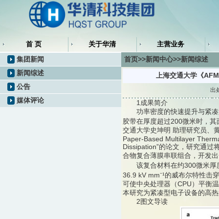
首 页
关于华清
主营业务
集团新闻
首页>>新闻中心>>新闻综述
新闻综述
上海交通大学《AF
公告
出
媒体评论
1成果简介
功率密度的快速提升与紧凑型
胶带在厚度超过200微米时，其面
交通大学史坤明 助理研究员、黄兴溢 
Paper-Based Multilayer Thermal
Dissipation”的论文
合物复合薄膜串联组合，开发出一
该复合材料在约300微米厚度下展现
36.9 kV mm⁻¹的威布尔
可使中央处理器（CPU）平衡温
本研究为紧凑型电子设备的高热
2图文导读