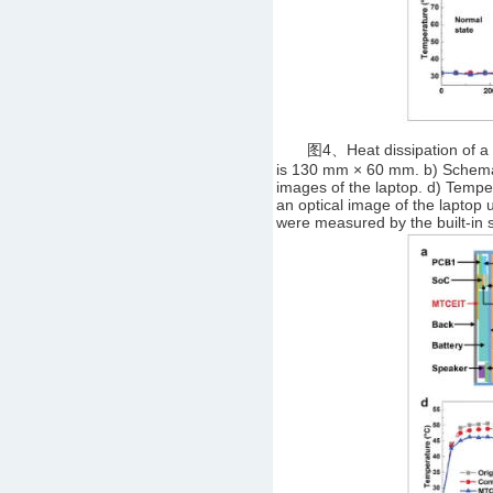
图4、Heat dissipation of a thi
is 130 mm × 60 mm. b) Schemati
images of the laptop. d) Tempe
an optical image of the laptop
were measured by the built-in