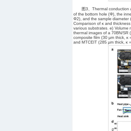
图3、Thermal conduction and el
of the bottom hole (Φ), the inn
Φ2), and the sample diameter 
Comparison of κ and thickness of
various substrates. e) Volume r
thermal images of a 70BN/SR (
composite film (30 µm thick, κ
and MTCEIT (285 µm thick, κ =