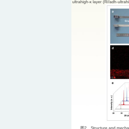
ultrahigh-κ layer (R//adh-ultra
图2、Structure and mechanical