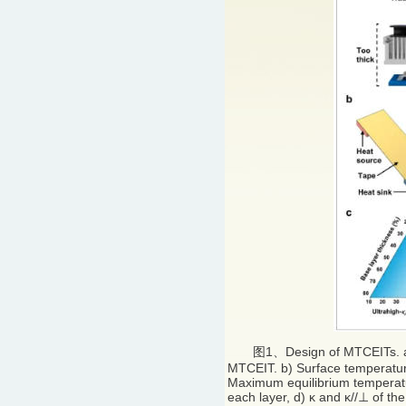
图1、Design of MTCEITs. a) Sch
MTCEIT. b) Surface temperature 
Maximum equilibrium temperatur
each layer, d) κ and κ//⊥ of th