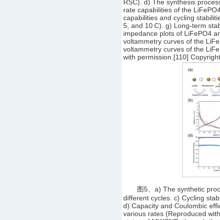
RSC). d) The synthesis proces
rate capabilities of the LiFeP
capabilities and cycling stabili
5, and 10 C). g) Long-term sta
impedance plots of LiFePO4 and
voltammetry curves of the LiF
voltammetry curves of the LiF
with permission.[110] Copyright
图5、a) The synthetic proced
different cycles. c) Cycling stabi
d) Capacity and Coulombic effi
various rates (Reproduced with 