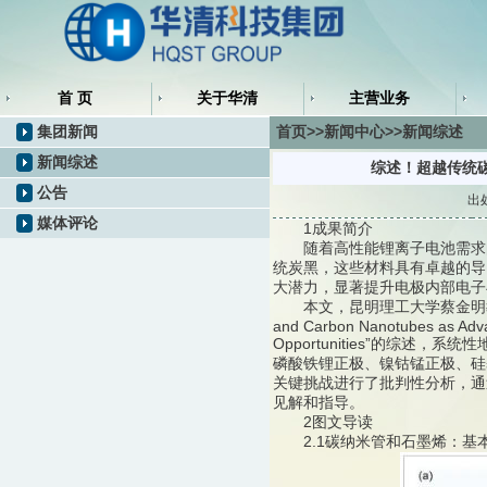
首 页
关于华清
主营业务
集团新闻
首页>>新闻中心>>新闻综述
新闻综述
综述！超越传统
公告
出
媒体评论
1成果简介
随着高性能锂离子电池需求的
统炭黑，这些材料具有卓越的导
大潜力，显著提升电极内部电子
本文，昆明理工大学蔡金明教授团队在《C
and Carbon Nanotubes as Advan
Opportunities”的综
磷酸铁锂正极、镍钴锰正极、硅
关键挑战进行了批判性分析，通
见解和指导。
2图文导读
2.1碳纳米管和石墨烯：基